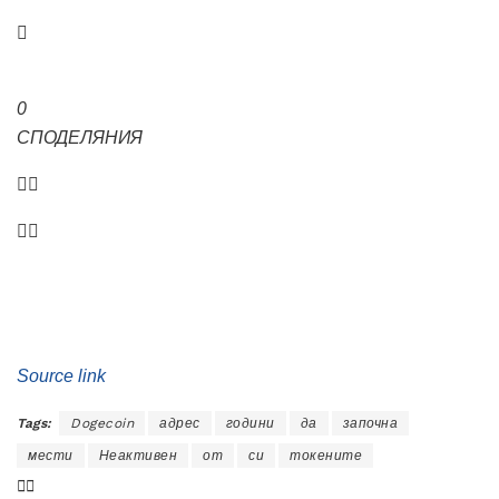
0
СПОДЕЛЯНИЯ
Source link
Tags:
Dogecoin
адрес
години
да
започна
мести
Неактивен
от
си
токените