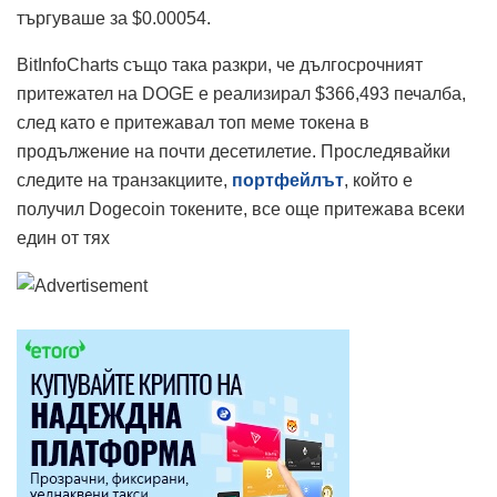
търгуваше за $0.00054.
BitInfoCharts също така разкри, че дългосрочният
притежател на DOGE е реализирал $366,493 печалба,
след като е притежавал топ меме токена в
продължение на почти десетилетие. Проследявайки
следите на транзакциите,
портфейлът
, който е
получил Dogecoin токените, все още притежава всеки
един от тях