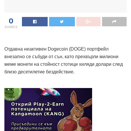
0
SHARES
Отдавна неактивен Dogecoin (DOGE) портфейл
внезапно се събуди от сън, като прехвърли милиони
меме монети на стойност стотици хиляди долари след
близо десетилетие бездействие.